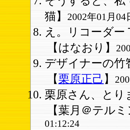
そうすると、私で
猫】
2002年01月04日
え。リコーダーＴ
【はなおり】
20
デザイナーの竹智
【
栗原正己
】
20
栗原さん、とりま
【葉月＠テルミ
01:12:24