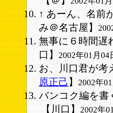
【＠】
2002年01月0
↑ あーん、名前が
み＠名古屋】
200
無事に６時間遅れ
口】
2002年01月04日
お、川口君が考え
原正己
】
2002年01
バンコク編を書く
【川口】
2002年01