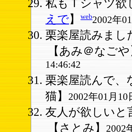
私もＴシャツ欲し
web
えで
】
2002年01
栗楽屋読みました
【あみ＠なごや
14:46:42
栗楽屋読んで、な
猫】
2002年01月10日
友人が欲しいと言
【さとみ】
2002