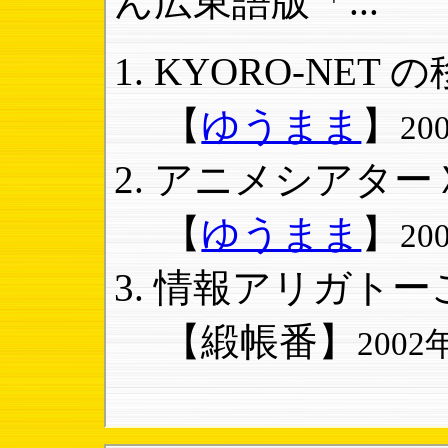
ん広東語版「...
KYORO-NET 
【
ゆうまま
】
20
アニメシアターＸ
【
ゆうまま
】
20
情報アリガトーご
【緞帳番】
2002