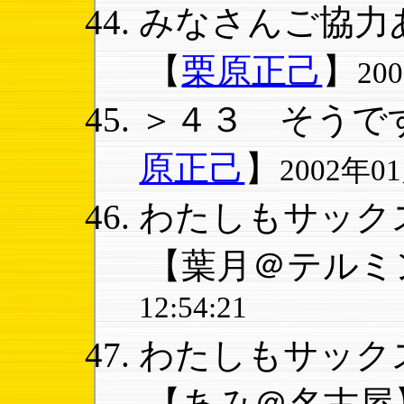
みなさんご協力あ
【
栗原正己
】
20
＞４３ そうです
原正己
】
2002年01
わたしもサックスT
【葉月＠テルミ
12:54:21
わたしもサックス
【あみ＠名古屋