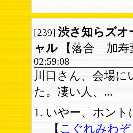
渋さ知らズオ
[239]
ャル
【落合 加寿
02:59:08
川口さん、会場に
た。凄い人、...
いやー、ホントに
【
こぐれみわぞ