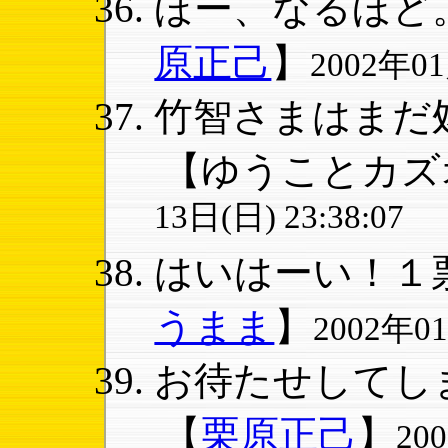
ほー、なるほど。
原正己
】
2002年01
竹智さまはまだ処
【ゆうことカズ
13日(日) 23:38:07
はいはーい！１票
うまま
】
2002年01
お待たせしてしま
【
栗原正己
】
20