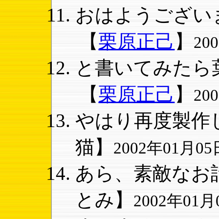
おはようございま
【
栗原正己
】
20
と書いてみたら葉
【
栗原正己
】
20
やはり再度製作し
猫】
2002年01月05日
あら、素敵なお話
とみ】
2002年01月0