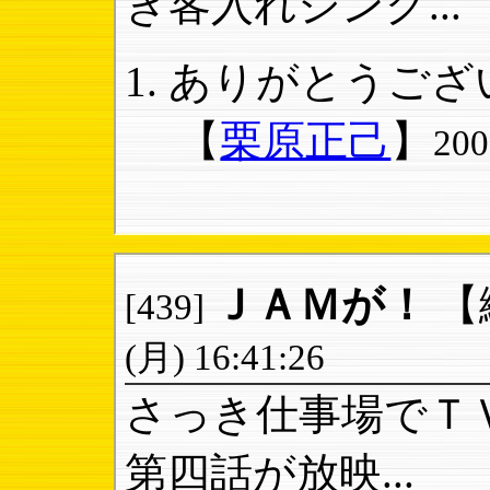
き客入れジング...
ありがとうござい
【
栗原正己
】
20
ＪＡＭが！
【
[439]
(月) 16:41:26
さっき仕事場でＴ
第四話が放映...