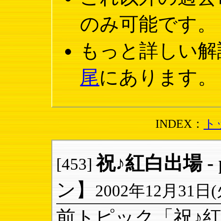
のみ可能です。
もっと詳しい解
尾
にあります。
INDEX：
ト
祝♪紅白出場 - p
[453]
ン】
2002年12月31日(火)
前トピック「祝♪