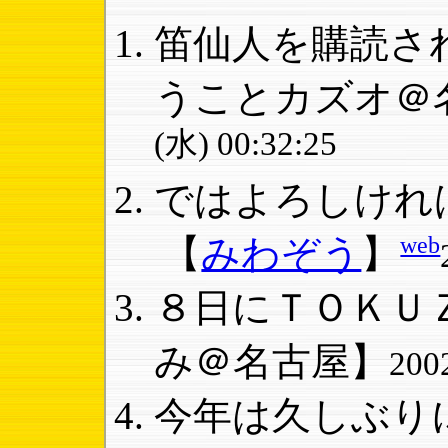
笛仙人を購読され
うことカズオ＠
(水) 00:32:25
ではよろしければ
web
【
みわぞう
】
８日にＴＯＫＵＺ
み＠名古屋】
200
今年は久しぶりに