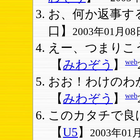
お、何か返事する
口】
2003年01月08日
えー、つまりこう
web
【
みわぞう
】
おお！わけのわか
web
【
みわぞう
】
このカタチで良
【
U5
】
2003年01月