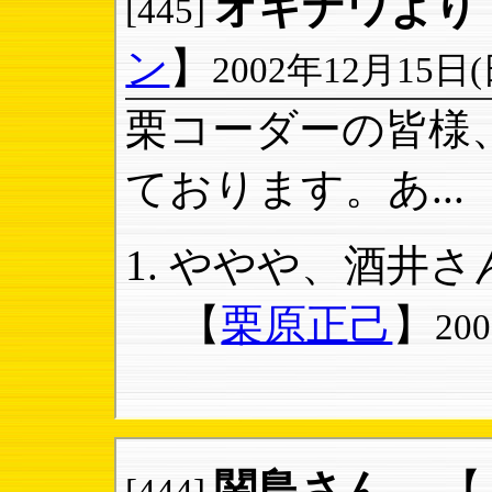
オキナワより
[445]
ン
】
2002年12月15日(日)
栗コーダーの皆様
ております。あ...
ややや、酒井さん
【
栗原正己
】
20
関島さん、
【