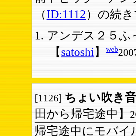
（
ID:1112
）の続きで
アンデス２５ふっ
web
【
satoshi
】
200
ちょい吹き
[1126]
田から帰宅途中】
2
帰宅途中にモバイ