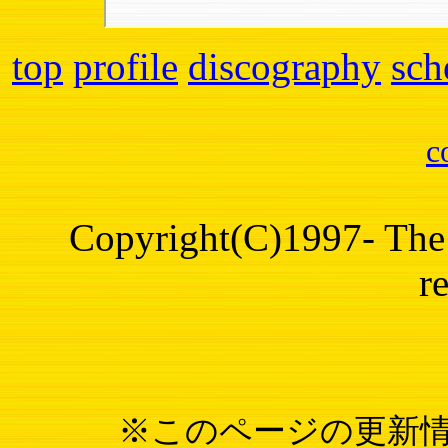
top
profile
discography
sch
c
Copyright(C)1997- The 
r
※このページの更新