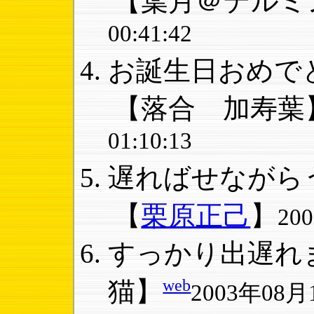
【葉月＠テルミ
00:41:42
お誕生日おめでと
【落合 加寿葉
01:10:13
遅ればせながらう
【
栗原正己
】
20
すっかり出遅れま
web
猫】
2003年08月1