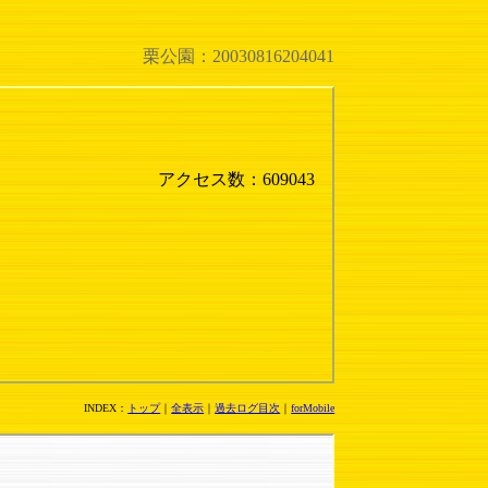
栗公園：20030816204041
アクセス数：609043
INDEX：
トップ
｜
全表示
｜
過去ログ目次
｜
forMobile