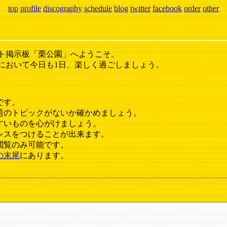
top
profile
discography
schedule
blog
twitter
facebook
order
other
ト掲示板「栗公園」へようこそ。
において今日も1日、楽しく過ごしましょう。
です。
題のトピックがないか確かめましょう。
すいものを心がけましょう。
レスをつけることが出来ます。
閲覧のみ可能です。
の末尾
にあります。