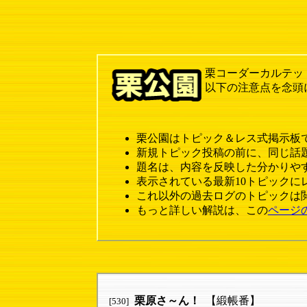
栗コーダーカルテッ
以下の注意点を念頭
栗公園はトピック＆レス式掲示板
新規トピック投稿の前に、同じ話
題名は、内容を反映した分かりや
表示されている最新10トピックに
これ以外の過去ログのトピックは
もっと詳しい解説は、この
ページ
栗原さ～ん！
【緞帳番】
[530]