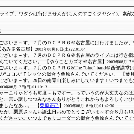
のライブ、ワタシは行けませんが(もんのすごくクヤシイ)、素
ス
ございま～す。７月のＤＣＰＲＧ＠名古屋には行けましたが、
【あみ＠名古屋】
2003年08月16日(土) 22:01:04
ございま～す。７月のＤＣＰＲＧ＠名古屋のライブには行き損
んでいてください。
【ゆうことカズオ＠名古屋】
2003年08月17日(
ざいま～す。７月のＤＣＰＲＧ&The "blue" band＠西部
の“コロス”Ｔシャツの似合う栗原さんでいてください。
【葉
ございま～す。29日の南青山楽しみにしています！いつまで
003年08月17日(日) 01:10:13
ゃーこりゃどうも毎度～もですー。っていうのが大丈夫なのは
と、言い訳しつつみなさんありがとうこれからもよろしくごひ
ましたなあ…。
【
栗原正己
】
2003年08月18日(月) 01:42:30
たが、栗原さ～んお誕生日おめでとうございま～す☆８月も1
くださ～い。いつまでもリコーダーの似合う栗原さんでいてく