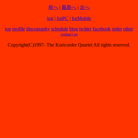
前へ
|
最新へ
|
次へ
log
|
forPC
|
forMobile
top
profile
discography
schedule
blog
twitter
facebook
order
other
contact us
Copyright(C)1997- The Kuricorder Quartet All rights reserved.