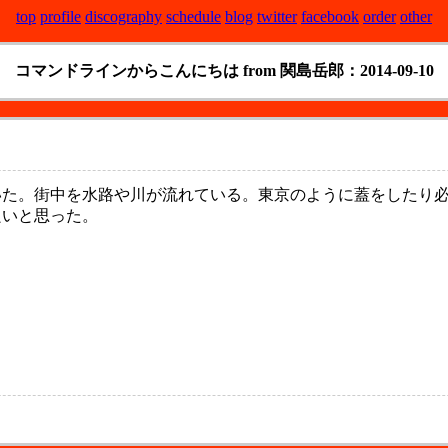
top
profile
discography
schedule
blog
twitter
facebook
order
other
コマンドラインからこんにちは from 関島岳郎：2014-09-10
いた。街中を水路や川が流れている。東京のように蓋をしたり
良いと思った。