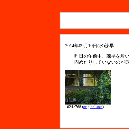
2014年09月10日(水)
諫早
昨日の午前中、諫早を歩
固めたりしていないのが
1024×768 (
original size
)