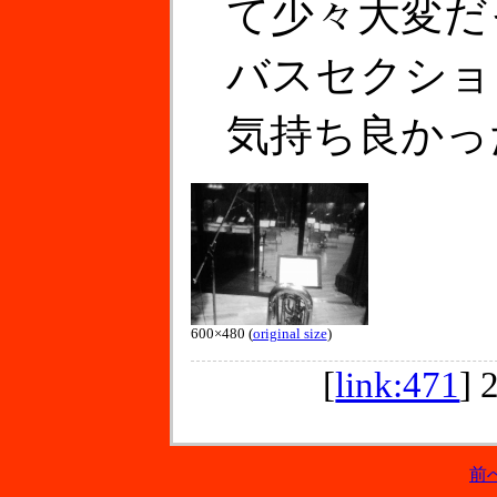
て少々大変だ
バスセクショ
気持ち良かっ
600×480 (
original size
)
[
link:471
]
前