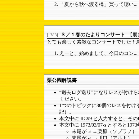
「夏から秋へ渡る橋」買って聴い...
３／１春のたよりコンサート
【朋
[1283]
とても楽しく素敵なコンサートでした！鳥取
えーと、始めまして、今日のコン...
栗公園解説書
“過去ログ送り”になりレスが付け
ください。
1つのトピックに30個のレスを付け
記）。
本文中に ID:99 と入力すると、
本文中に 1973/03/07-s と
末尾が -s →栗原（ソプラノ）
末尾が -a →川口（アルト）