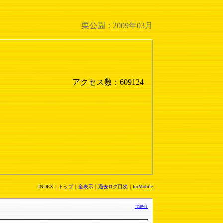
栗公園：2009年03月
アクセス数：609124
INDEX：
トップ
｜
全表示
｜
過去ログ目次
｜
forMobile
↑
new
↓