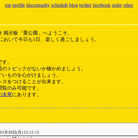
top
profile
discography
schedule
blog
twitter
facebook
order
other
ト掲示板「栗公園」へようこそ。
において今日も1日、楽しく過ごしましょう。
です。
題のトピックがないか確かめましょう。
すいものを心がけましょう。
レスをつけることが出来ます。
閲覧のみ可能です。
の末尾
にあります。
03月30日(月) 23:15:15