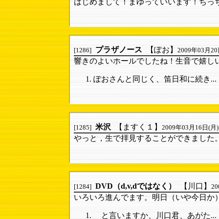
はじめまして！まゆっていいます！ちっちゃ
プラザノース
【ぽお】
[1286]
2009年03月20日
響きのよいホールでしたね！生音で嬉しい驚
ぽおさんと同じく、笛日和に続き...
米沢
【ますく１】
[1285]
2009年03月16日(月) 
やっと，生で拝見することができました。ほ
DVD（d,v,dではなく）
【川口】
[1284]
20
いろいろ進んでます。明日（いや今日か）は
と言いますか、川口君、あがた...