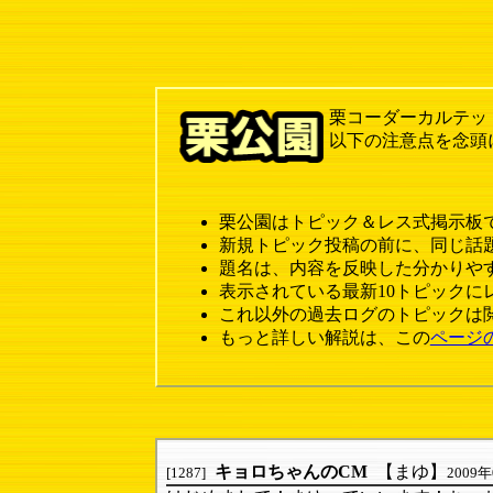
栗コーダーカルテッ
以下の注意点を念頭
栗公園はトピック＆レス式掲示板
新規トピック投稿の前に、同じ話
題名は、内容を反映した分かりや
表示されている最新10トピックに
これ以外の過去ログのトピックは
もっと詳しい解説は、この
ページ
キョロちゃんのCM
【まゆ】
[1287]
2009年