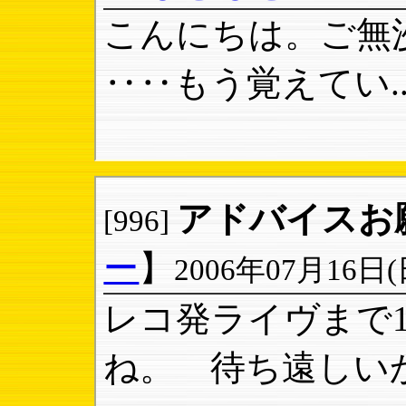
こんにちは。ご無
‥‥もう覚えてい..
アドバイスお
[996]
ー
】
2006年07月16日(日)
レコ発ライヴまで
ね。 待ち遠しいか.