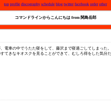
top
profile
discography
schedule
blog
twitter
facebook
order
other
コマンドラインからこんにちは from 関島岳郎
、電車の中でうたた寝をして、藤沢まで寝過ごしてしまった
すてきなキオスクを見ることができて、むしろ得をした気分