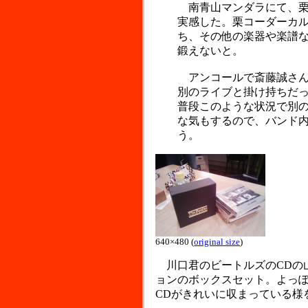
南青山マンダラにて、栗
実感した。栗コーダーカ
ち、その他の楽器や楽譜
鍛えないと。
アンコールで斎藤誠さん
別のライブと掛け持ちだ
普段このような状況で別
な気もするので、バンド
う。
640×480 (
original size
)
川口君のビートルズのCDの山
ョンのボックスセット。よっ
CDがきれいに収まっている様