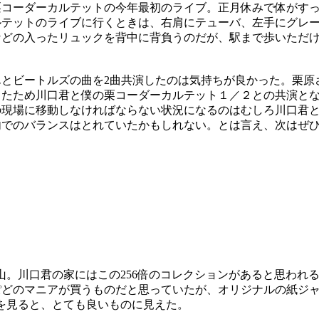
コーダーカルテットの今年最初のライブ。正月休みで体がすっ
ルテットのライブに行くときは、右肩にテューバ、左手にグレ
などの入ったリュックを背中に背負うのだが、駅まで歩いただ
とビートルズの曲を2曲共演したのは気持ちが良かった。栗原
ったため川口君と僕の栗コーダーカルテット１／２との共演と
の現場に移動しなければならない状況になるのはむしろ川口君
内でのバランスはとれていたかもしれない。とは言え、次はぜ
。川口君の家にはこの256倍のコレクションがあると思われ
ぽどのマニアが買うものだと思っていたが、オリジナルの紙ジ
を見ると、とても良いものに見えた。