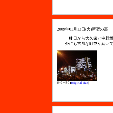
2009年01月13日(火)
新宿の裏
昨日から大久保と中野坂
外にも古風な町並が続い
640×480 (
original size
)