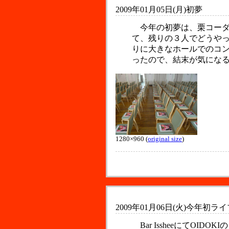
2009年01月05日(月)
初夢
今年の初夢は、栗コーダ
て、残りの３人でどうや
りに大きなホールでのコ
ったので、結末が気にな
1280×960 (
original size
)
2009年01月06日(火)
今年初ライ
Bar IssheeにてO