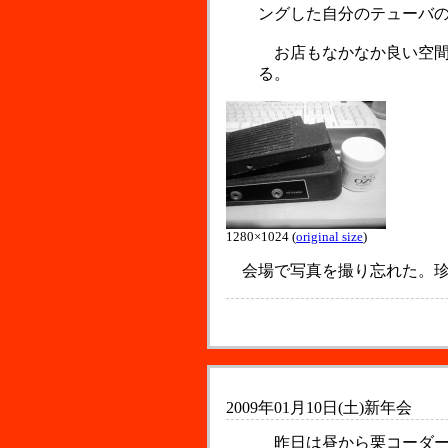
ングした自分のテューバ
お店もなかなか良い空間
る。
1280×1024 (
original size
)
会場で写真を撮り忘れた。珍
2009年01月10日(土)
新年会
昨日は昼から栗コーダー