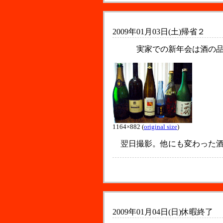
2009年01月03日(土)
帰省２
実家での新年会は酒の品
1164×882 (
original size
)
翌日撮影。他にも変わった酒
2009年01月04日(日)
休暇終了