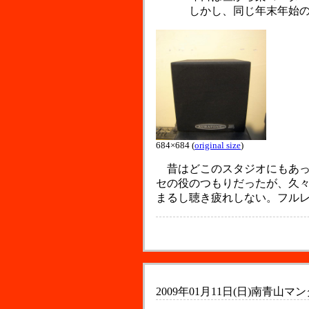
しかし、同じ年末年始の
684×684 (
original size
)
昔はどこのスタジオにもあった
セの役のつもりだったが、久
まるし聴き疲れしない。フル
2009年01月11日(日)
南青山マン