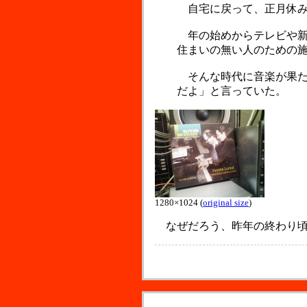
自宅に戻って、正月休み
年の始めからテレビや新
住まいの無い人のための
そんな時代に音楽が果た
だよ」と言っていた。
1280×1024 (
original size
)
なぜだろう、昨年の終わり頃