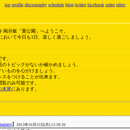
top
profile
discography
schedule
blog
twitter
facebook
order
other
ト掲示板「栗公園」へようこそ。
において今日も1日、楽しく過ごしましょう。
です。
題のトピックがないか確かめましょう。
すいものを心がけましょう。
レスをつけることが出来ます。
閲覧のみ可能です。
の末尾
にあります。
mameo
】
2013年10月21日(月) 13:59:26