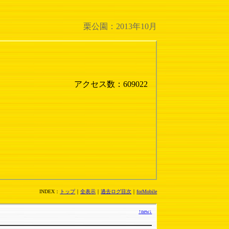
栗公園：2013年10月
アクセス数：609022
INDEX：
トップ
｜
全表示
｜
過去ログ目次
｜
forMobile
↑
new
↓