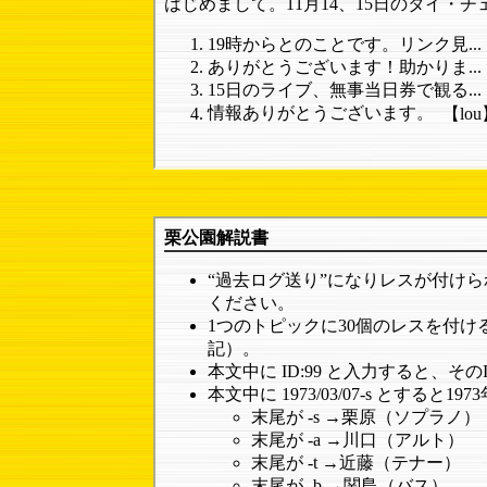
はじめまして。11月14、15日のタイ・チェ
19時からとのことです。リンク見...
ありがとうございます！助かりま...
15日のライブ、無事当日券で観る...
情報ありがとうございます。
【lo
栗公園解説書
“過去ログ送り”になりレスが付け
ください。
1つのトピックに30個のレスを付け
記）。
本文中に ID:99 と入力すると、
本文中に 1973/03/07-s と
末尾が -s →栗原（ソプラノ）
末尾が -a →川口（アルト）
末尾が -t →近藤（テナー）
末尾が -b →関島（バス）