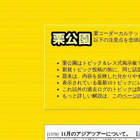
栗コーダーカルテッ
以下の注意点を念頭
栗公園はトピック＆レス式掲示板
新規トピック投稿の前に、同じ話
題名は、内容を反映した分かりや
表示されている最新10トピックに
これ以外の過去ログのトピックは
もっと詳しい解説は、この
ページ
11月のアジアツアーについて。
【
[1378]