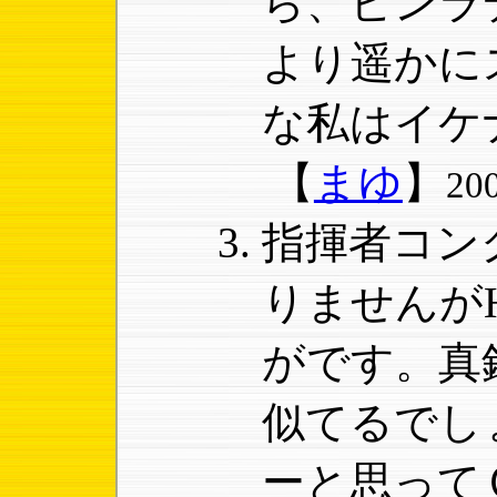
ら、ビンラ
より遥かに
な私はイケ
【
まゆ
】
20
指揮者コン
りませんが
がです。真
似てるでし
ーと思って