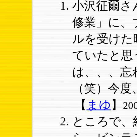
小沢征爾さ
修業」に、
ルを受けた
ていたと思
は、、、忘
（笑）今度
【
まゆ
】
20
ところで、