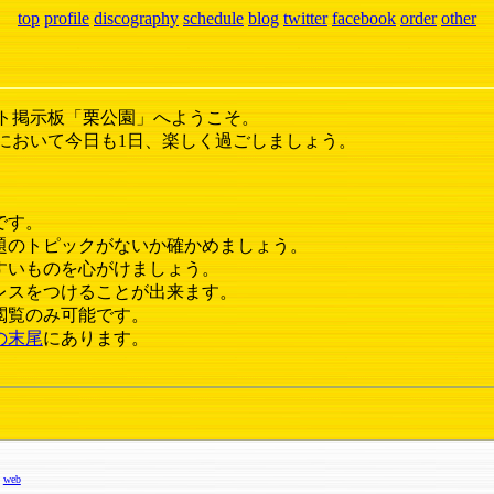
top
profile
discography
schedule
blog
twitter
facebook
order
other
ト掲示板「栗公園」へようこそ。
において今日も1日、楽しく過ごしましょう。
です。
題のトピックがないか確かめましょう。
すいものを心がけましょう。
レスをつけることが出来ます。
閲覧のみ可能です。
の末尾
にあります。
web
】