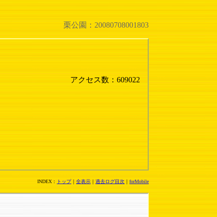
栗公園：20080708001803
アクセス数：609022
INDEX：
トップ
｜
全表示
｜
過去ログ目次
｜
forMobile