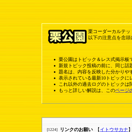
栗コーダーカルテッ
以下の注意点を念頭
栗公園はトピック＆レス式掲示板
新規トピック投稿の前に、同じ話
題名は、内容を反映した分かりや
表示されている最新10トピックに
これ以外の過去ログのトピックは
もっと詳しい解説は、この
ページ
リンクのお願い
【
イトウサカナ
[1224]