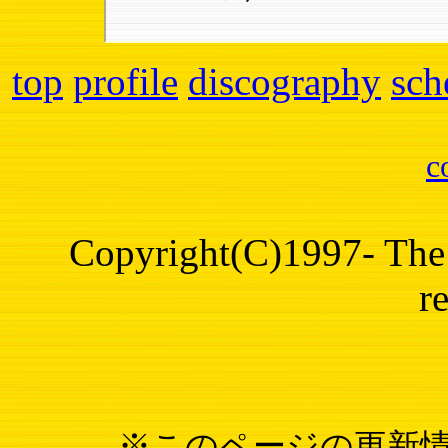
top
profile
discography
sch
c
Copyright(C)1997- The 
r
※このページの更新