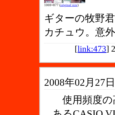
1069×877 (
original size
)
ギターの牧野
カチュウ。意
[
link:473
]
2008年02月27日
使用頻度の
あるCASIO 