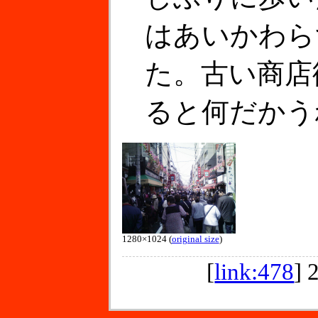
はあいかわら
た。古い商店
ると何だかう
1280×1024 (
original size
)
[
link:478
]