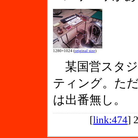
1280×1024 (
original size
)
某国営スタジ
ティング。た
は出番無し。
[
link:474
]