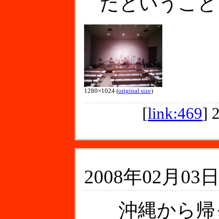
だということ
1280×1024 (
original size
)
[
link:469
]
2008年02月03日
沖縄から帰