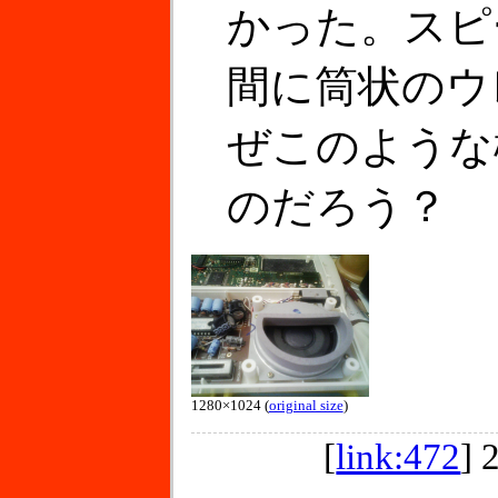
かった。スピ
間に筒状のウ
ぜこのような
のだろう？
1280×1024 (
original size
)
[
link:472
]