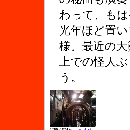
わって、もは
光年ほど置い
様。最近の大
上での怪人ぶ
う。
1280×1024 (
original size
)