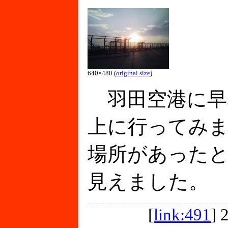
640×480 (
original size
)
羽田空港に早
上に行ってみ
場所があった
見えました。
[
link:491
]