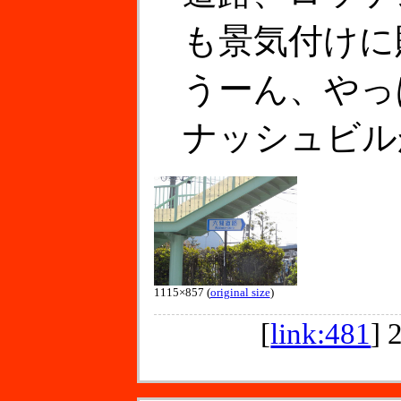
も景気付けに
うーん、やっ
ナッシュビル
1115×857 (
original size
)
[
link:481
]