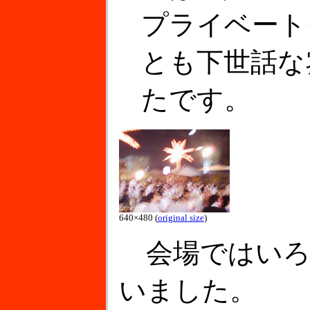
プライベート
とも下世話な
たです。
640×480 (
original size
)
会場ではいろ
いました。