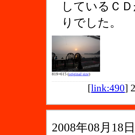
しているＣＤ
りでした。
819×615 (
original size
)
[
link:490
]
2008年08月18日