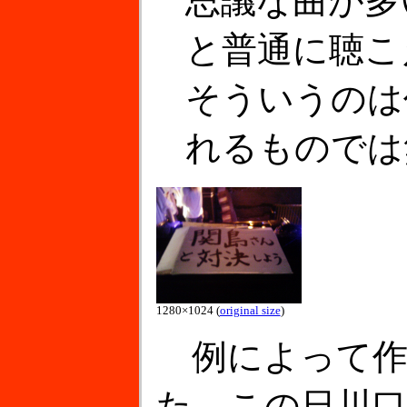
思議な曲が多
と普通に聴こ
そういうのは
れるものでは
1280×1024 (
original size
)
例によって作
た。この日川