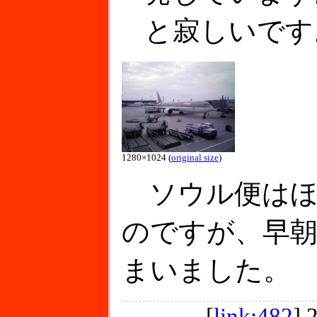
と寂しいです
1280×1024 (
original size
)
ソウル便はほ
のですが、早
まいました。
[
link:482
]