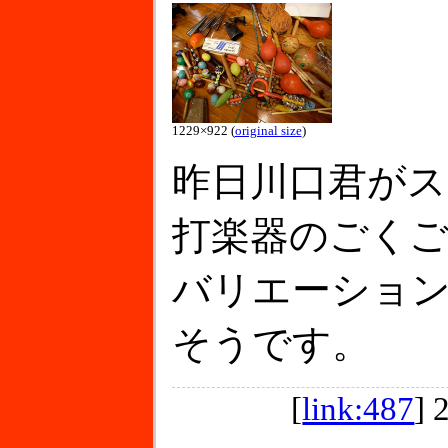
1229×922 (
original size
)
昨日川口君が
打楽器のごくご
バリエーショ
そうです。
[
link:487
]