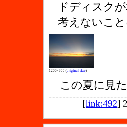
ドディスクが
考えないこと
1200×900 (
original size
)
この夏に見た
[
link:492
]