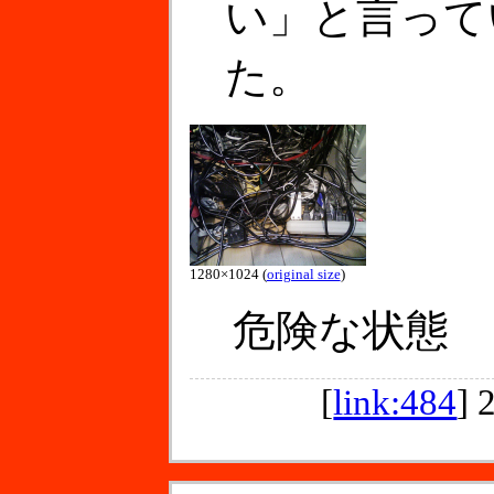
い」と言って
た。
1280×1024 (
original size
)
危険な状態
[
link:484
]