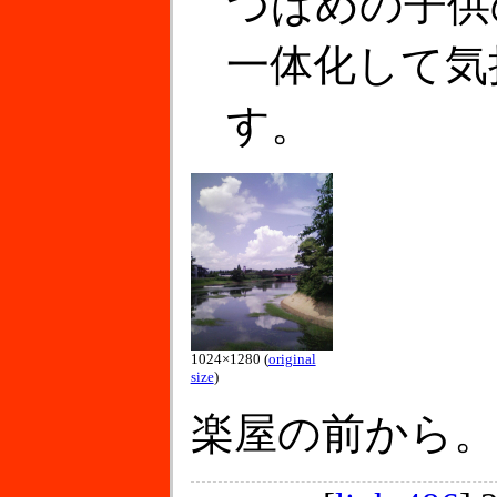
つばめの子供
一体化して気
す。
1024×1280 (
original
size
)
楽屋の前から。