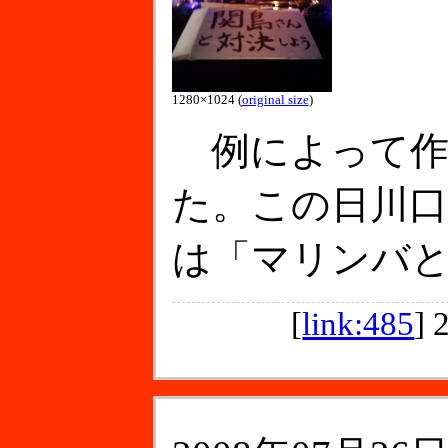
1280×1024 (
original size
)
例によって作
た。この日川
は「マリンバ
[
link:485
]