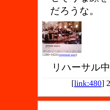
だろうな。
1280×1024 (
original size
)
リハーサル中
[
link:480
]