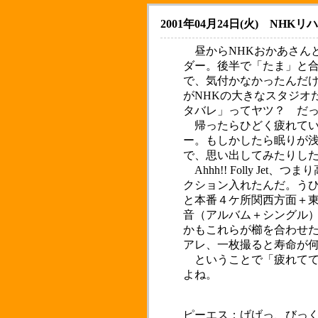
2001年04月24日(火)
NHKリ
昼からNHKおかあさん
ダー。後半で「たま」と
で、気付かなかったんだ
がNHKの大きなスタジオ
タバレ」ってヤツ？ だ
帰ったらひどく疲れてい
ー。もしかしたら眠りが
で、思い出してみたりし
Ahhh!! Folly 
クション入れたんだ。う
と本番４ケ所関西方面＋東
音（アルバム＋シングル
かもこれらが櫛を合わせ
アレ、一枚撮ると寿命が
ということで「疲れてて
よね。
ピーエス：げげっ、びっ