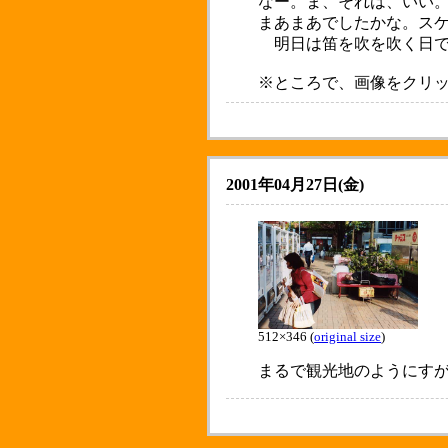
なー。ま、それは、いい
まあまあでしたかな。ス
明日は笛を吹を吹く日で
※ところで、画像をクリ
2001年04月27日(金)
512×346 (
original size
)
まるで観光地のようにす