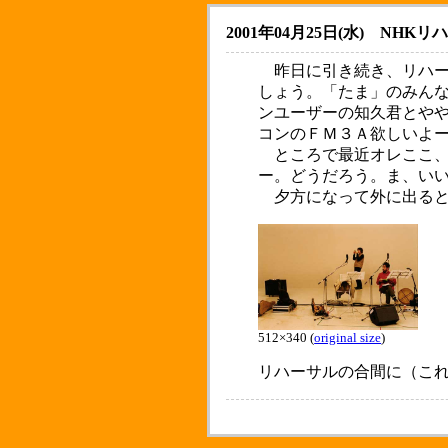
2001年04月25日(水)
NHKリ
昨日に引き続き、リハー
しょう。「たま」のみんな
ンユーザーの知久君とや
コンのＦＭ３Ａ欲しいよ
ところで最近オレここ、
ー。どうだろう。ま、い
夕方になって外に出ると
512×340 (
original size
)
リハーサルの合間に（これ