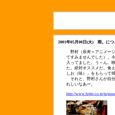
2001年05月08日(火)
雨。につ
野村（辰寿＝アニメーション
てすみませんでした）。
入ってました。う～ん。
た。絶対オススメだ。食
しお（味）」をもらって
それと、野村さんが自分
れしいなあー。
http://www.fujitv.co.jp/jp/g