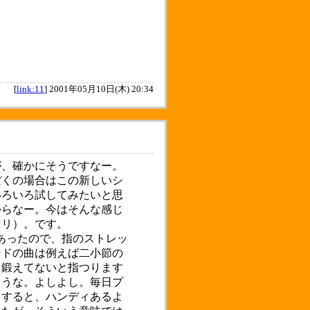
[
link:11
]
2001年05月10日(木) 20:34
、確かにそうですなー。
ぼくの場合はこの新しいシ
いろいろ試してみたいと思
からなー。今はそんな感じ
コリ）。です。
あったので、指のストレッ
ンドの曲は例えば二小節の
ら鍛えてないと指つります
ような。よしよし。毎日プ
とすると、ハンディあるよ