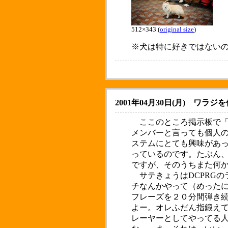
512×343 (
original size
)
※犬は特に好きではない
2001年04月30日(月)
ワラジを
ここのところ掲示板で「
メンバーと言っても個人
ステムにとても興味があ
っているのです。たぶん
ですが、そのうちまた何
サテきょうはDCPRG
チなんかやって（めった
フレーズを２０分間弾き
よー。オレふだん指鍛え
レーヤーとしてやってる