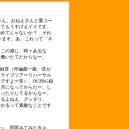
さん、おねえさんと栗コー
ってもうすげえイイです。
初めてじゃないか？ それ
います。あ、これって「ネ
この感じ、時々あるな
て働いたてたからなー。
」用録音（作編曲一曲。弦セ
ーライブツアーリハーサル
すよー笑）、DCPRG録
４月になってからだー。し
撮ったりしてるからなー。
要るよねえ。グッタリ。
かるって素敵なことです
や～。問題みてみなきゃ。