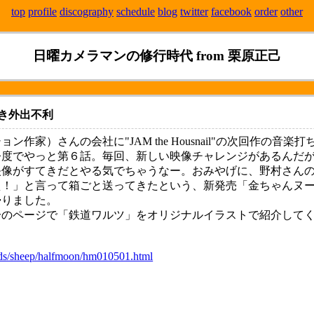
top
profile
discography
schedule
blog
twitter
facebook
order
other
日曜カメラマンの修行時代 from 栗原正己
き外出不利
作家）さんの会社に"JAM the Housnail"の次回作の音
今度でやっと第６話。毎回、新しい映像チャレンジがあるんだ
映像がすてきだとやる気でちゃうなー。おみやげに、野村さん
え！」と言って箱ごと送ってきたという、新発売「金ちゃんヌ
帰りました。
のページで「鉄道ワルツ」をオリジナルイラストで紹介してく
oods/sheep/halfmoon/hm010501.html