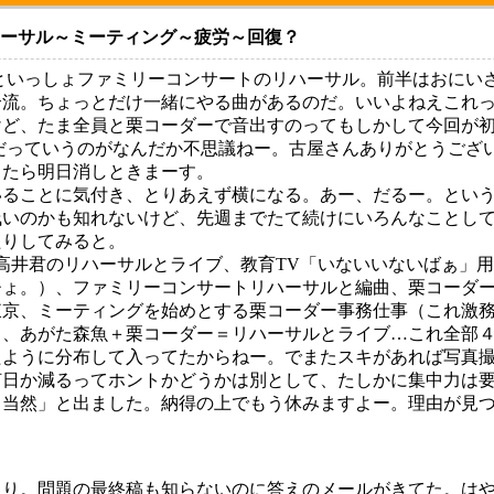
ハーサル～ミーティング～疲労～回復？
といっしょファミリーコンサートのリハーサル。前半はおにい
合流。ちょっとだけ一緒にやる曲があるのだ。いいよねえこれ
けど、たま全員と栗コーダーで音出すのってもしかして今回が
だっていうのがなんだか不思議ねー。古屋さんありがとうござ
ったら明日消しときまーす。
ることに気付き、とりあえず横になる。あー、だるー。という
浅いのかも知れないけど、先週までたて続けにいろんなことし
たりしてみると。
Jet、つまり高井君のリハーサルとライブ、教育TV「いないいないばぁ
ひょ。）、ファミリーコンサートリハーサルと編曲、栗コーダ
京、ミーティングを始めとする栗コーダー事務仕事（これ激務で
）、あがた森魚＋栗コーダー＝リハーサルとライブ…これ全部
たように分布して入ってたからねー。でまたスキがあれば写真
何日か減るってホントかどうかは別として、たしかに集中力は
当然」と出ました。納得の上でもう休みますよー。理由が見つ
くり。問題の最終稿も知らないのに答えのメールがきてた。は