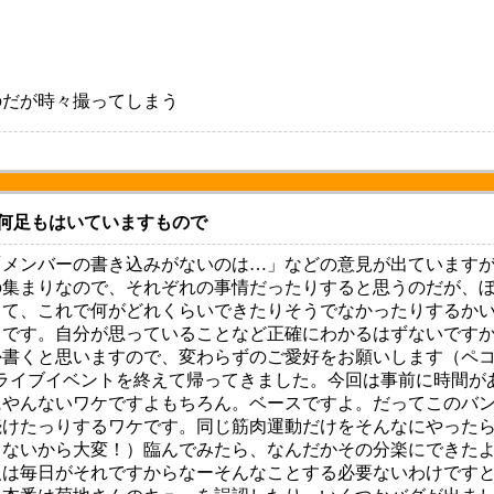
のだが時々撮ってしまう
何足もはいていますもので
メンバーの書き込みがないのは…」などの意見が出ていますが
の集まりなので、それぞれの事情だったりすると思うのだが、
って、これで何がどれくらいできたりそうでなかったりするか
、です。自分が思っていることなど正確にわかるはずないです
か書くと思いますので、変わらずのご愛好をお願いします（ペ
のライブイベントを終えて帰ってきました。今回は事前に時間が
にやんないワケですよもちろん。ベースですよ。だってこのバ
続けたっりするワケです。同じ筋肉運動だけをそんなにやった
てないから大変！）臨んでみたら、なんだかその分楽にできた
人は毎日がそれですからなーそんなことする必要ないわけです