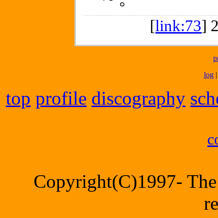
[
link:73
]
p
log
top
profile
discography
sch
c
Copyright(C)1997- The 
r