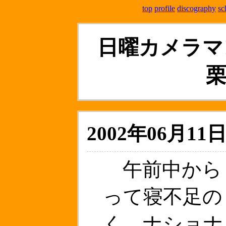
top
profile
discography
sc
日曜カメラマン
2002年06月11日
午前中から
って寝不足の
く。ナショナ