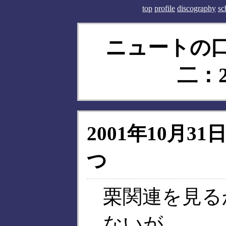
top
profile
discography
sc
ニュートの口使
二：20
2001年10月31日
つ
栗関連を見る
ないが、