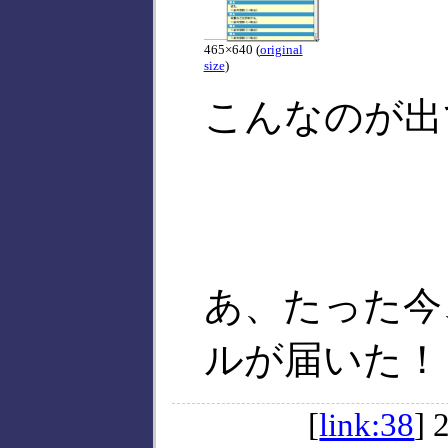
465×640 (
original
size
)
こんなのが出
あ、たった今
ルが届いた！
[
link:38
]