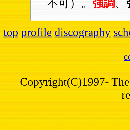
不可）。
強調
、
top
profile
discography
sch
c
Copyright(C)1997- The 
r