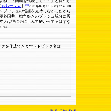
よね。「国民を代表して・・」と首相が
web
【
もちー夫人
】
2001年09月13日(木) 22:43:00
？ブッシュの報復を支持しなかったから
要各国共、戦争好きのブッシュ親分に異
本人は得に身にしみて解かってるはずな
51:44
ックを作成できます（トピック名は
ID:147
←
ID:148
→
ID:149