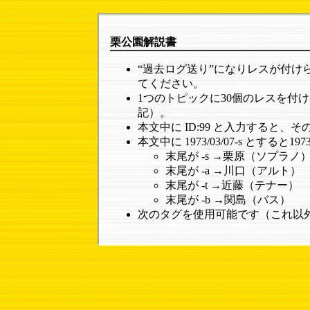
栗公園解説書
“過去ログ送り”になりレスが付
てください。
1つのトピックに30個のレスを付け
記）。
本文中に ID:99 と入力すると
本文中に 1973/03/07-s と
末尾が -s →栗原（ソプラノ
末尾が -a →川口（アルト）
末尾が -t →近藤（テナー）
末尾が -b →関島（バス）
次のタグを使用可能です（これ以