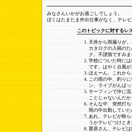
みなさんいかがお過ごしでしょう。
ぼくはたまたま外出仕事がなく、テレビ
このトピックに対するレ
天井から雨漏りが、
カタログの入稿のた
ク。不謹慎ですみま
学校についた時には
です。はやく台風が
ほえーん、これから
この雨の中、釣りに
ン、ライブがんばっ
サーフィンで沖に流
ことじゃないんだか
そんな中、突然打ち
雨の中出勤していた
あれ、テレビが映ら
うかテレビつけとき
栗原さん、テレビは