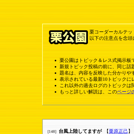
栗コーダーカルテッ
以下の注意点を念頭
栗公園はトピック＆レス式掲示板
新規トピック投稿の前に、同じ話
題名は、内容を反映した分かりや
表示されている最新10トピックに
これ以外の過去ログのトピックは
もっと詳しい解説は、この
ページ
台風上陸してますが
【
栗原正己
】
[148]