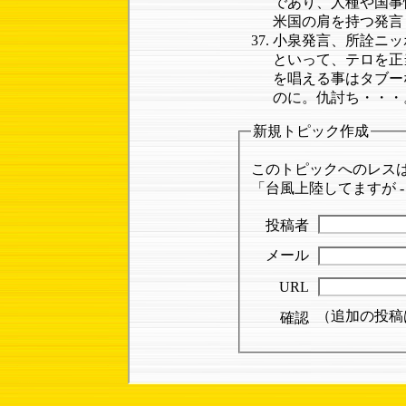
であり、人種や国事
米国の肩を持つ発言
小泉発言、所詮ニッ
といって、テロを正
を唱える事はタブー
のに。仇討ち・・・
新規トピック作成
このトピックへのレス
「台風上陸してますが - 
投稿者
メール
URL
（追加の投稿
確認