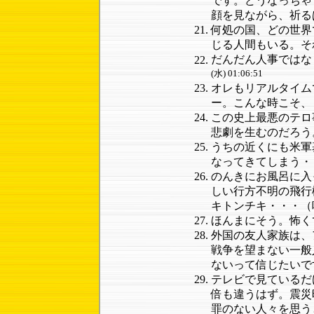
です。どうなっちゃ
顔を見ながら、祈る
何処の国、どの世界
じる人間もいる。そ
だんだん人事ではな
(水) 01:06:51
オレもリアルタイム
ー。こんな時こそ、
この史上最悪のテロ
悲劇を生むのだろう
うちの近くにも米軍
なってきてしまう・
のんきにお風呂に入
しい行方不明の飛行
キトンチキ・・・（
ほんまにそう。怖く
外国の友人家族は、
戦争を望まない一般
ないって信じたいで
テレビで見ているだ
倍も違うはず。震災
罪のない人々を思う