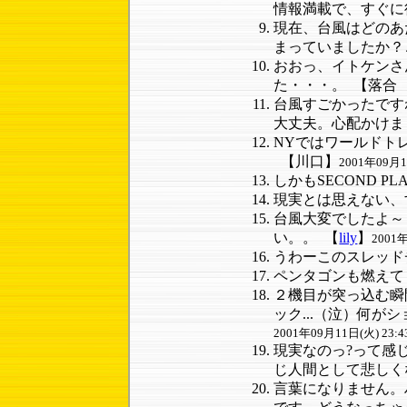
情報満載で、すぐに
現在、台風はどのあ
まっていましたか？
おおっ、イトケンさ
た・・・。
【落合
台風すごかったです
大丈夫。心配かけま
NYではワールドト
【川口】
2001年09月11
しかもSECOND 
現実とは思えない、
台風大変でしたよ～
い。。
【
lily
】
2001年
うわーこのスレッドチ
ペンタゴンも燃え
２機目が突っ込む瞬
ック...（泣）何が
2001年09月11日(火) 23:4
現実なのっ?って感
じ人間として悲しく
言葉になりません。