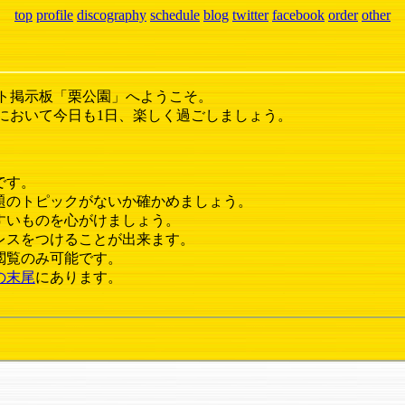
top
profile
discography
schedule
blog
twitter
facebook
order
other
ト掲示板「栗公園」へようこそ。
において今日も1日、楽しく過ごしましょう。
です。
題のトピックがないか確かめましょう。
すいものを心がけましょう。
レスをつけることが出来ます。
閲覧のみ可能です。
の末尾
にあります。