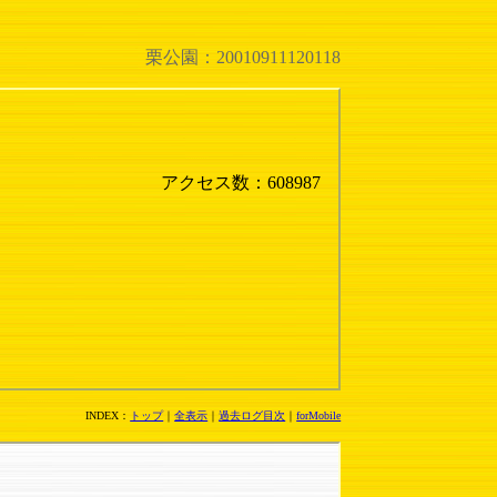
栗公園：20010911120118
アクセス数：608987
INDEX：
トップ
｜
全表示
｜
過去ログ目次
｜
forMobile