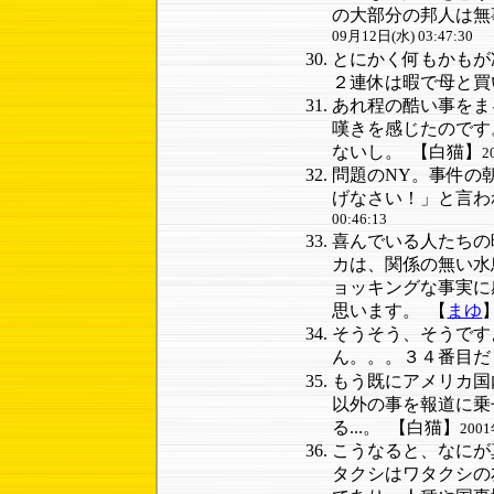
の大部分の邦人は無
09月12日(水) 03:47:30
とにかく何もかもが
２連休は暇で母と買
あれ程の酷い事をま
嘆きを感じたのです
ないし。
【白猫】
2
問題のNY。事件の
げなさい！」と言わ
00:46:13
喜んでいる人たちの
カは、関係の無い水
ョッキングな事実に
思います。
【
まゆ
そうそう、そうです
ん。。。３４番目だ
もう既にアメリカ国
以外の事を報道に乗
る...。
【白猫】
2001
こうなると、なにが
タクシはワタクシの