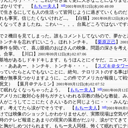
うんだろう・・・。これが引き金で更に大きなことになりませ
web
ばかりです。
【
もちー夫人
】
2001年09月12日(水) 00:49:09
で生きるにしても人の生活って皆同じように過ぎていくものだ
れも事実。信じたくないけれど...。
【白猫】
2001年09月12日(水) 00
くなってきましたね。こわい～。。。台風どころではないです
で２機目を見てしまった。誰もコメントしてないので、夢かと
トンチキを忘れずにいこう。ほれトンチキ。
【
栗原正己
】
200
事件を聞いて、喜ぶ眼鏡のおばさんの映像。問題の深さを考え
。合掌。
【川口】
2001年09月12日(水) 02:07:06
基地があるしドキドキします。もうほんとにイヤだ。ニュース
・・あああー、トンチキ、トンチキ・・・。
【
スズキ＠タワ
っていたらとんでもないことに。絶句。テロリストのする事は
機が無事見つかりますように。この件でアメリカが報復して戦
呪文）
【葉月＠テルミン】
2001年09月12日(水) 02:07:52
web
て眠れなくなっちゃったよう。
【
もちー夫人
】
2001年09月12日(
アメリカに敵対心を持ちガチといわれる宗教の熱心な教徒。み
人がこうしてここにたくさんいるのと同じように・・・みんな
web
す。考えてたら涙がでそうです。
【
もちー夫人
】
2001年09月12
けでは映像のショックしかわかりませんが、実際現場は空気や
時のテレビ報道とあまりの現実の落差がだぶり、涙がでてきて
と胸がしめつけられます。もちー夫人同様、怖くて眠れずにテ