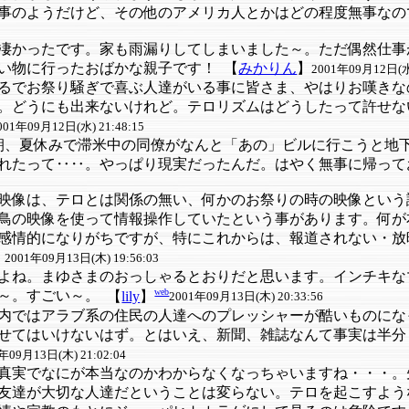
事のようだけど、その他のアメリカ人とかはどの程度無事なの
凄かったです。家も雨漏りしてしまいました～。ただ偶然仕事が
い物に行ったおばかな親子です！
【
みかりん
】
2001年09月12日(水)
るでお祭り騒ぎで喜ぶ人達がいる事に皆さま、やはりお嘆きな
。どうにも出来ないけれど。テロリズムはどうしたって許せな
001年09月12日(水) 21:48:15
朝、夏休みで滞米中の同僚がなんと「あの」ビルに行こうと地
れたって‥‥。やっぱり現実だったんだ。はやく無事に帰って
映像は、テロとは関係の無い、何かのお祭りの時の映像という
鳥の映像を使って情報操作していたという事があります。何が
感情的になりがちですが、特にこれからは、報道されない・放
】
2001年09月13日(木) 19:56:03
よね。まゆさまのおっしゃるとおりだと思います。インチキな
web
～。すごい～。
【
lily
】
2001年09月13日(木) 20:33:56
内ではアラブ系の住民の人達へのプレッシャーが酷いものにな
せてはいけないはず。とはいえ、新聞、雑誌なんて事実は半分
年09月13日(木) 21:02:04
真実でなにが本当なのかわからなくなっちゃいますね・・・。
友達が大切な人達だということは変らない。テロを起こすよう