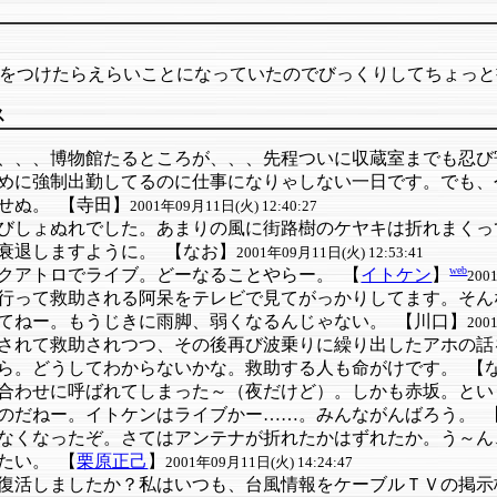
をつけたらえらいことになっていたのでびっくりしてちょっと
ス
、、、博物館たるところが、、、先程ついに収蔵室までも忍び
めに強制出勤してるのに仕事になりゃしない一日です。でも、
せぬ。
【寺田】
2001年09月11日(火) 12:40:27
びしょぬれでした。あまりの風に街路樹のケヤキは折れまくっ
衰退しますように。
【なお】
2001年09月11日(火) 12:53:41
web
クアトロでライブ。どーなることやらー。
【
イトケン
】
200
行って救助される阿呆をテレビで見てがっかりしてます。そん
てねー。もうじきに雨脚、弱くなるんじゃない。
【川口】
200
されて救助されつつ、その後再び波乗りに繰り出したアホの話
ら。どうしてわからないかな。救助する人も命がけです。
【
合わせに呼ばれてしまった～（夜だけど）。しかも赤坂。とい
のだねー。イトケンはライブかー……。みんながんばろう。
なくなったぞ。さてはアンテナが折れたかはずれたか。う～ん
たい。
【
栗原正己
】
2001年09月11日(火) 14:24:47
復活しましたか？私はいつも、台風情報をケーブルＴＶの掲示