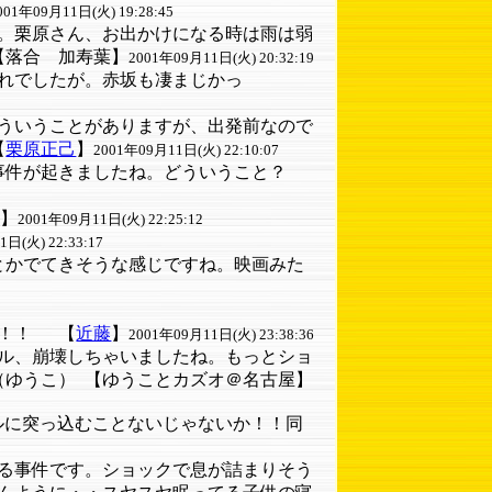
001年09月11日(火) 19:28:45
。栗原さん、お出かけになる時は雨は弱
【落合 加寿葉】
2001年09月11日(火) 20:32:19
れでしたが。赤坂も凄まじかっ
ういうことがありますが、出発前なので
【
栗原正己
】
2001年09月11日(火) 22:10:07
事件が起きましたね。どういうこと？
猫】
2001年09月11日(火) 22:25:12
日(火) 22:33:17
とかでてきそうな感じですね。映画みた
！！！
【
近藤
】
2001年09月11日(火) 23:38:36
ル、崩壊しちゃいましたね。もっとショ
（ゆうこ）
【ゆうことカズオ＠名古屋】
ルに突っ込むことないじゃないか！！同
る事件です。ショックで息が詰まりそう