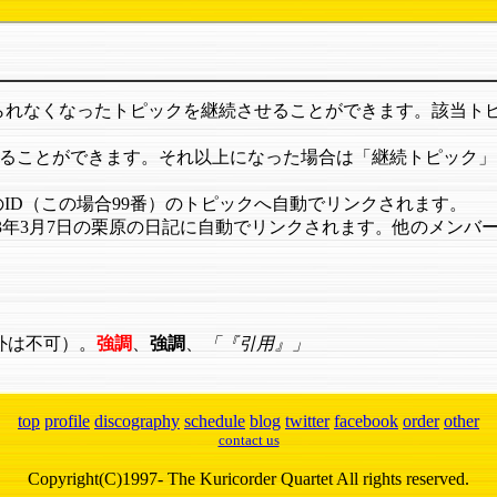
けられなくなったトピックを継続させることができます。該当ト
ることができます。それ以上になった場合は「継続トピック」を半自
、そのID（この場合99番）のトピックへ自動でリンクされます。
すると1973年3月7日の栗原の日記に自動でリンクされます。他のメン
）
外は不可）。
強調
、
強調
、
引用
top
profile
discography
schedule
blog
twitter
facebook
order
other
contact us
Copyright(C)1997- The Kuricorder Quartet All rights reserved.