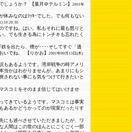
でしょうか？
【葉月＠テルミン】
2001年
休みなのはﾗｯｷｰでした。でも何もない
 19:20:30
のですね。はい。私もそれに最も怒りと
い。でも生きる為にトンチキも忘れたく
下鉄を出たら、煙が‥‥そしてすぐ「逃
おいでね。
【りかお】
2001年09月13日(木)
説もあるようです。湾岸戦争の時アメリ
本当かはわかりませんが。あまりにもシ
映されない事にも気をつけて行きたいと
マスコミをそのまま信じてはいけませ
ってきているようです。マスコミは事実
もあるかどうかってのが現実だったりす
先にも述べさせていただきましたが、ワ
な人間はこの世のほんとにごくごく一部