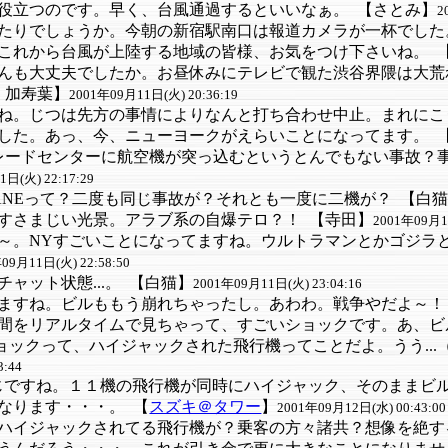
役立つのです。早く、台風通過するといいなぁ。
【さとみ】
2
たりでしょうか。今朝の新宿駅南口は報道カメラが一杯でした
これから台風が上陸する地域の皆様、お気をつけ下さいね。
んも大丈夫でしたか。お昼休みにテレビで観た渋谷界隈は大荒
 加寿葉】
2001年09月11日(火) 20:36:19
ね。じつは先方の事情によりなんと打ち合わせ中止。まれにこ
した。あっ、今、ニューヨークがえらいことになってます。
レードセンターに航空機が突っ込むというとんでもない事故？
日(火) 22:17:29
PLANEって？二度も同じ事故が？それとも一度に二機が？
【白
すさまじい光景。アラブ系の自爆テロ？！
【寺田】
2001年09月11
～。NYすごいことになってますね。ウルトラマンとかゴジラ
09月11日(火) 22:58:50
ャット状態...。
【白猫】
2001年09月11日(火) 23:04:16
てますね。ビルももう崩れちゃったし。あわわ。戦争やだよ～
間をリアルタイムで見ちゃって、すごいショックです。あ、ビ
ショックって、ハイジャックされた飛行機ってことだよ。うう...
3:44
じですね。１１機の飛行機が同時にハイジャック、そのままビ
なります・・・。
【
スズキ＠タワー
】
2001年09月12日(水) 00:43:00
ハイジャックされてる飛行機が？乗客の方々諸共？想像を絶す