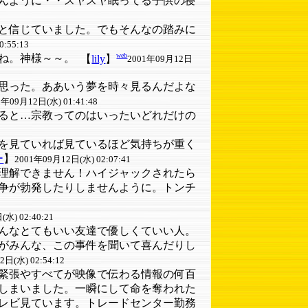
んように・・スヤスヤ眠ってる子供の寝
と信じていました。でもそんなの踏みに
:55:13
web
ね。神様～～。
【
lily
】
2001年09月12日
思った。ああいう夢を時々見るんだよな
1年09月12日(水) 01:41:48
ると…宗教ってのはいったいどれだけの
を見ていれば見ているほど気持ちが重く
ー
】
2001年09月12日(水) 02:07:41
理解できません！ハイジャックされたら
争が勃発したりしませんように。トンチ
水) 02:40:21
んなとてもいい友達で優しくていい人。
がみんな、この事件を聞いて喜んだりし
日(水) 02:54:12
緊張やすべてが映像で伝わる情報の何百
しまいました。一瞬にして命を奪われた
レビ見ています。トレードセンター勤務